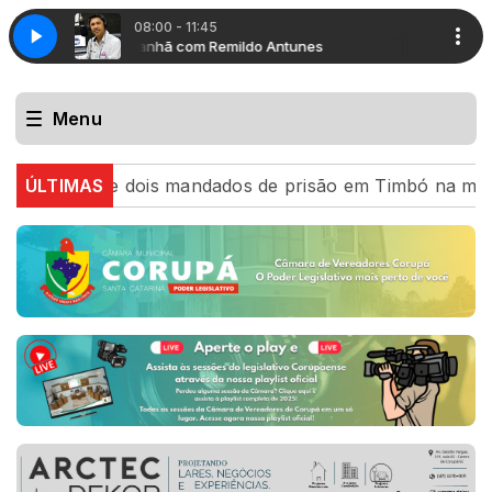
08:00 - 11:45
Super Manhã com Remildo Antunes
Super Manhã
Menu
cumpre dois mandados de prisão em Timbó na mesma tarde
ÚLTIMAS