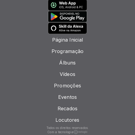
Página Inicial
Programação
Álbuns
Vídeos
Promoções
Eventos
Recados
Locutores
Todos os direitos reservados.
Com a tecnologia