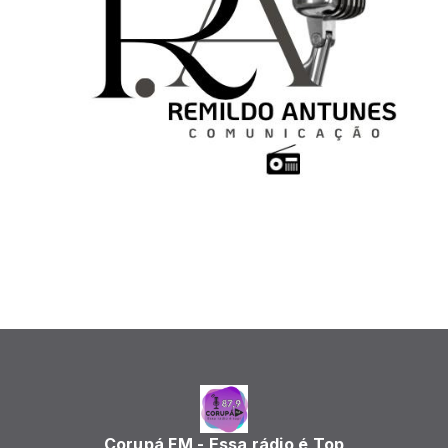
Corupá FM - Essa rádio é Top