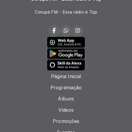
Corupá FM - Essa rádio é Top
Página Inicial
Programação
Álbuns
Vídeos
Promoções