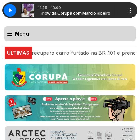
11:45 - 13:00
 Ribeiro
Show da Corupá com Márcio Ribeiro
Menu
RF recupera carro furtado na BR-101 e prende motorista
ÚLTIMAS