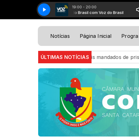
19:00 - 20:00
Programação Musical com Programação Mu
Voz do Brasil com Voz do Brasil
Voz do Br
Notícias
Página Inicial
Progr
tar cumpre dois mandados de prisão em Timbó na mesma 
ÚLTIMAS NOTÍCIAS