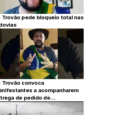
 Trovão pede bloqueio total nas
dovias
 Trovão convoca
nifestantes a acompanharem
trega de pedido de
peachment dos ministros do
TF