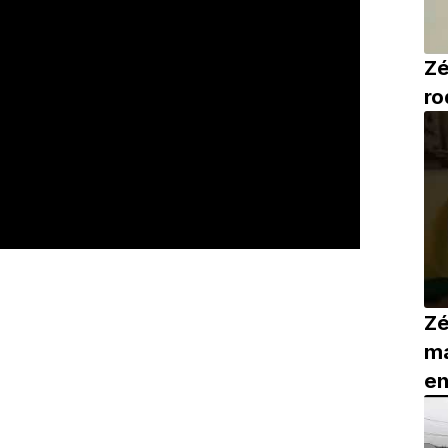
Zé
ro
Zé
ma
en
im
S