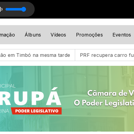
sical
asil com Voz do Brasil
Programação Musical com Programação Musical
amação
Álbuns
Vídeos
Promoções
Eventos
tarde
PRF recupera carro furtado na BR-101 e prende