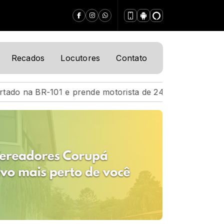
Recados
Locutores
Contato
 motorista de 24 anos
Acidente na BR-101 deixa moto