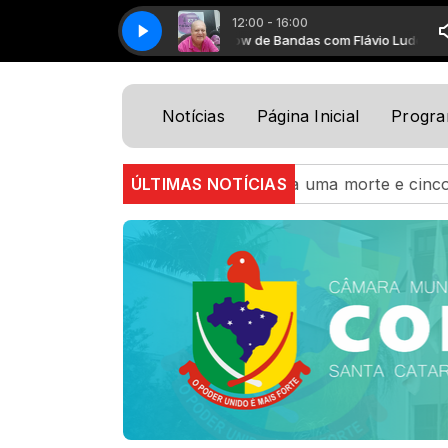
12:00 - 16:00
Show de Bandas com Flávio Ludero
Show de Band
Notícias
Página Inicial
Progr
 Civil confirma uma morte e cinco feridos após ciclone 
ÚLTIMAS NOTÍCIAS