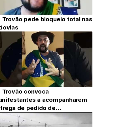
 Trovão pede bloqueio total nas
dovias
 Trovão convoca
nifestantes a acompanharem
trega de pedido de
peachment dos ministros do
TF