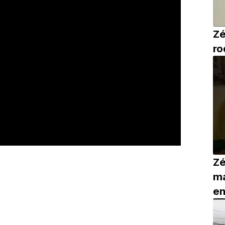
Zé
ro
Zé
ma
en
im
S