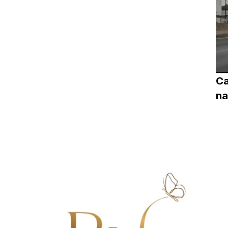
Ca
na