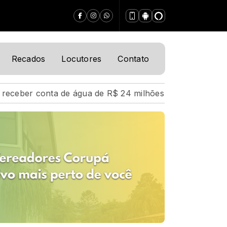
Recados
Locutores
Contato
 de R$ 24 milhões em SC
Multinacional aguarda licenç