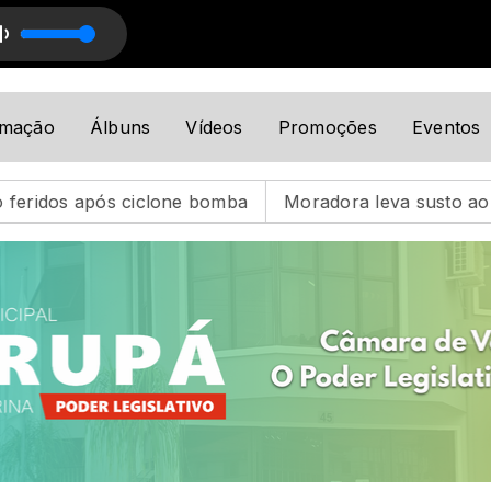
as com Flávio Ludero
amação
Álbuns
Vídeos
Promoções
Eventos
bomba
Moradora leva susto ao receber conta de água