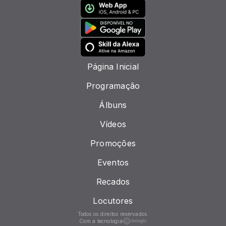
Página Inicial
Programação
Álbuns
Vídeos
Promoções
Eventos
Recados
Locutores
Todos os direitos reservados.
Com a tecnologia