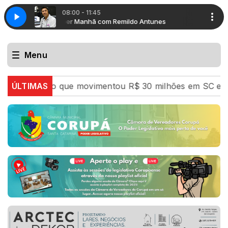
08:00 - 11:45
tunes
Super Manhã com Remildo Antunes
Menu
zação que movimentou R$ 30 milhões em SC e PR
ÚLTIMAS
De