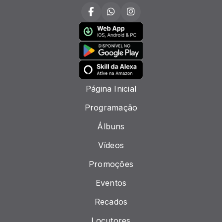
Página Inicial
Programação
Álbuns
Vídeos
Promoções
Eventos
Recados
Locutores