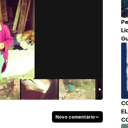
Pe
Li
Gu
C
E
Novo comentário
C