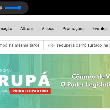
 com Remildo Antunes
amação
Álbuns
Vídeos
Promoções
Eventos
PRF recupera carro furtado na BR-101 e prende motorist