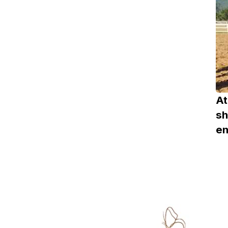
At
sh
e