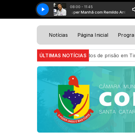
08:00 - 11:45
Super Manhã com Remildo Antunes
Super Manhã
Notícias
Página Inicial
Progr
re dois mandados de prisão em Timbó na mesma tarde
ÚLTIMAS NOTÍCIAS