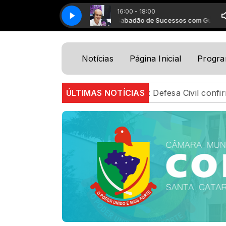
16:00 - 18:00
Sabadão de Sucessos com Guilherme Rod
Notícias
Página Inicial
Progr
em SC
RS: Defesa Civil confirma uma morte e cinco fe
ÚLTIMAS NOTÍCIAS