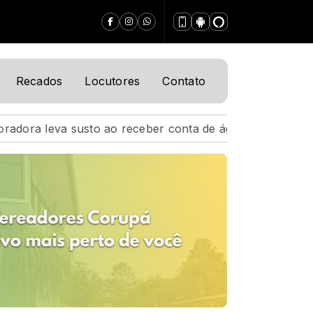
Recados
Locutores
Contato
eber conta de água de R$ 24 milhões em SC
Multinac