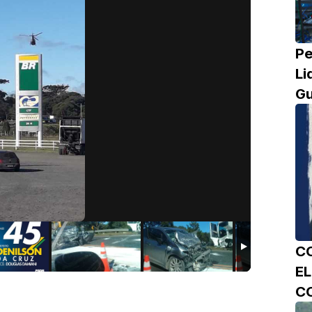
Pe
Li
Gu
C
E
C