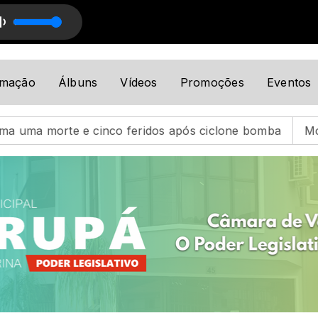
rigues
Sabadão de Sucessos com Guilherme Rodrigues
amação
Álbuns
Vídeos
Promoções
Eventos
ridos após ciclone bomba
Moradora leva susto ao rec