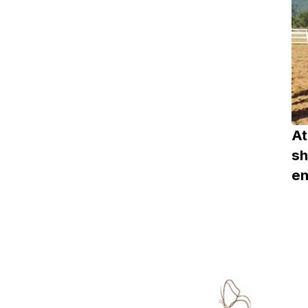
At
sh
e