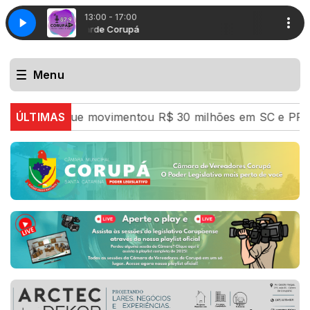
13:00 - 17:00
Boa tarde Corupá
Menu
ão que movimentou R$ 30 milhões em SC e PR
ÚLTIMAS
Desma