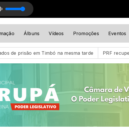
mação Musical
Programação Musical com Programação Musical
amação
Álbuns
Vídeos
Promoções
Eventos
mbó na mesma tarde
PRF recupera carro furtado na BR