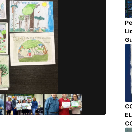
Pe
Li
Gu
C
E
C