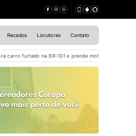
Recados
Locutores
Contato
-101 e prende motorista de 24 anos
Acidente na BR-1