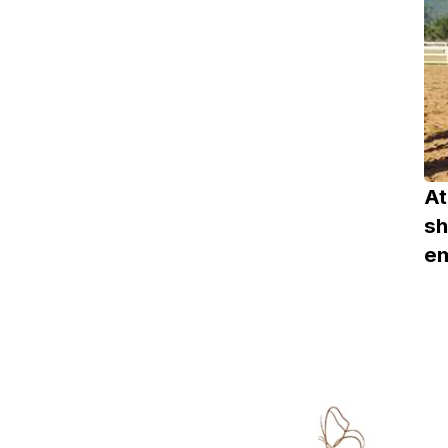
At
sh
e