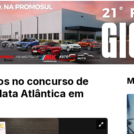
os no concurso de
M
ata Atlântica em