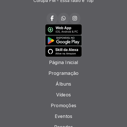
Corupá FM - Essa rádio é Top
Página Inicial
Programação
Álbuns
Vídeos
Promoções
Eventos