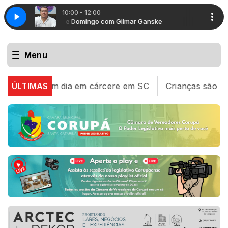
10:00 - 12:00
Show de Domingo com Gilmar Ganske
Rola Bandas com Jair Wathier
Show de Do
Rola Bandas
Menu
sou um dia em cárcere em SC
ÚLTIMAS
Crianças são retiradas 