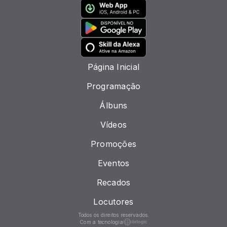
Página Inicial
Programação
Álbuns
Vídeos
Promoções
Eventos
Recados
Locutores
Todos os direitos reservados.
Com a tecnologia