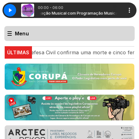
00:00 - 06:00
Programação Musical com Programação Musical
Progr
Menu
S: Defesa Civil confirma uma morte e cinco feridos após
ÚLTIMAS