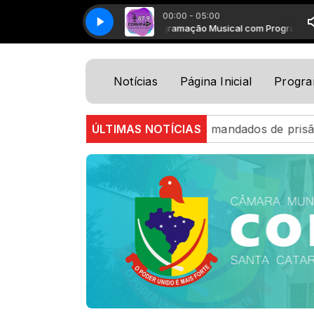
00:00 - 05:00
Programação Musical com Programação Mus
Notícias
Página Inicial
Progr
tar cumpre dois mandados de prisão em Timbó na mesma t
ÚLTIMAS NOTÍCIAS