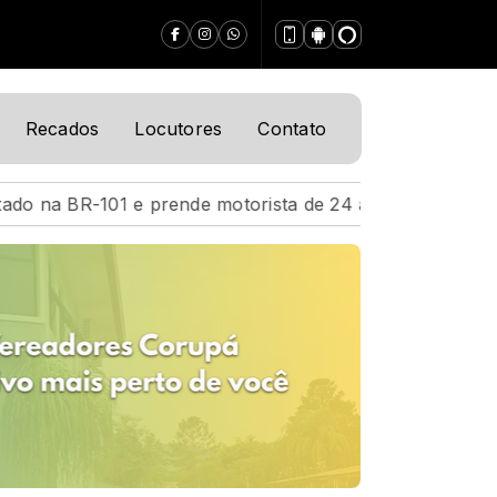
Recados
Locutores
Contato
 motorista de 24 anos
Acidente na BR-101 deixa moto