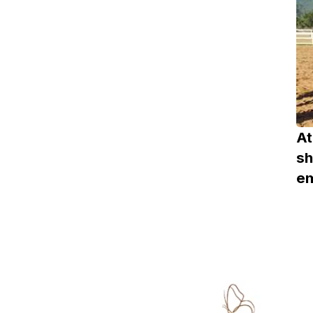
At
sh
e