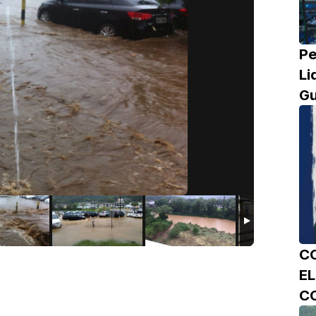
Pe
Li
Gu
C
E
C