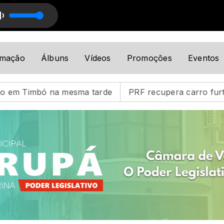
ical
Programação Musical com Programação Musical
amação
Álbuns
Vídeos
Promoções
Eventos
arde
PRF recupera carro furtado na BR-101 e prende