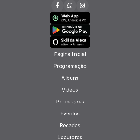
Página Inicial
Programação
Álbuns
Vídeos
Promoções
Eventos
Recados
Locutores