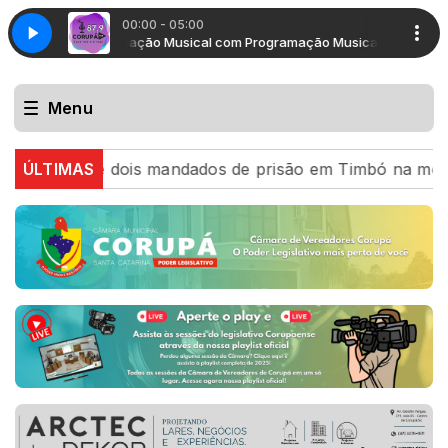
00:00 - 05:00
Programação Musical com Programação Musical
Progra
Menu
cumpre dois mandados de prisão em Timbó na mesma tarde
ÚLTIMAS