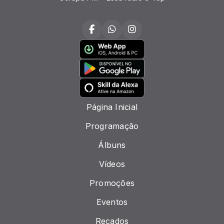
Página Inicial
Programação
Álbuns
Vídeos
Promoções
Eventos
Recados