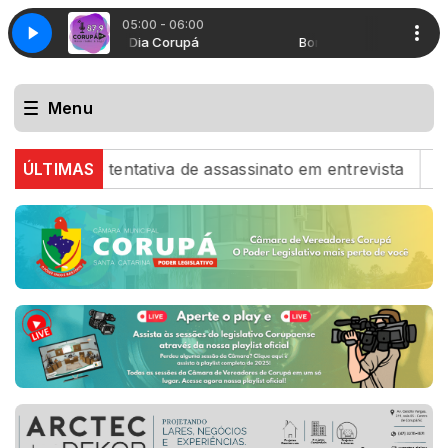
05:00 - 06:00
Bom Dia Corupá
Bom Dia Corupá
Menu
bre tentativa de assassinato em entrevista
ÚLTIMAS
GUERRA E