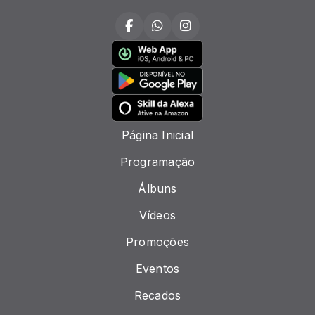
Página Inicial
Programação
Álbuns
Vídeos
Promoções
Eventos
Recados