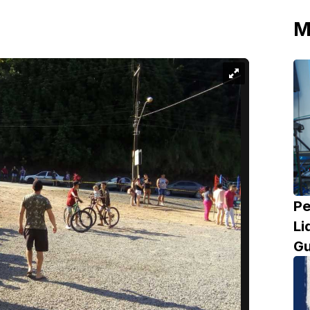
M
Pe
Li
Gu