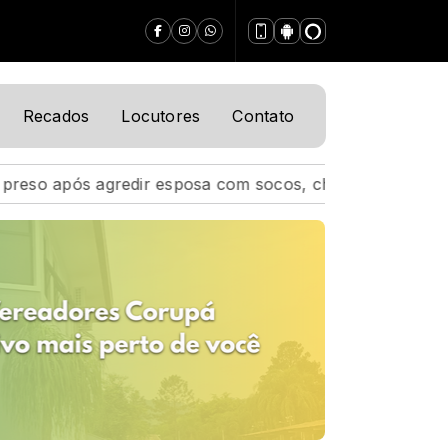
Recados
Locutores
Contato
osa com socos, chutes, puxões de cabelo e jogar cadei