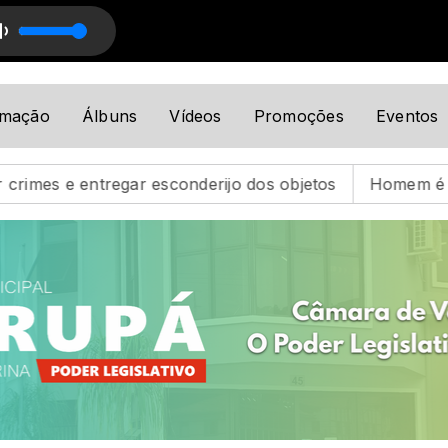
 Corupá
amação
Álbuns
Vídeos
Promoções
Eventos
onderijo dos objetos
Homem é preso após agredir esp