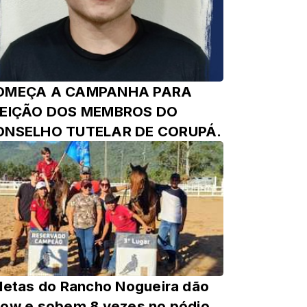
OMEÇA A CAMPANHA PARA
LEIÇÃO DOS MEMBROS DO
ONSELHO TUTELAR DE CORUPÁ.
letas do Rancho Nogueira dão
ow e sobem 8 vezes no pódio