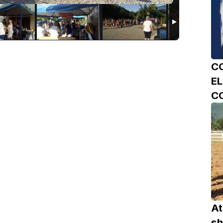
C
E
C
At
sh