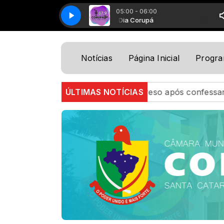
05:00 - 06:00
Bom Dia Corupá
Bom Dia
Notícias
Página Inicial
Progr
ão, homem é preso após confessar crimes e entregar esc
ÚLTIMAS NOTÍCIAS