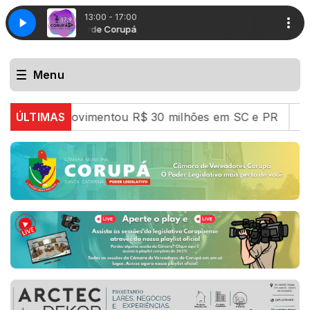
13:00 - 17:00
Boa tarde Corupá
Carga Pesada
Carga Pesada
Boa tarde Corupá
Menu
ue movimentou R$ 30 milhões em SC e PR
ÚLTIMAS
Desmanche 