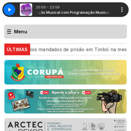
20:00 - 23:59
Programação Musical com Programação Musical
Program
Menu
mpre dois mandados de prisão em Timbó na mesma tarde
ÚLTIMAS