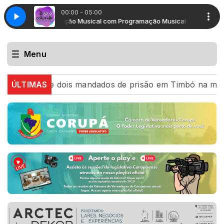
00:00 - 05:00
Programação Musical com Programação Musical
Program
Menu
 cumpre dois mandados de prisão em Timbó na mesma tard
ÚLTIMAS