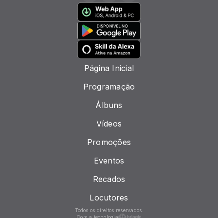
Página Inicial
Programação
Álbuns
Vídeos
Promoções
Eventos
Recados
Locutores
Todos os direitos reservados.
Com a tecnologia