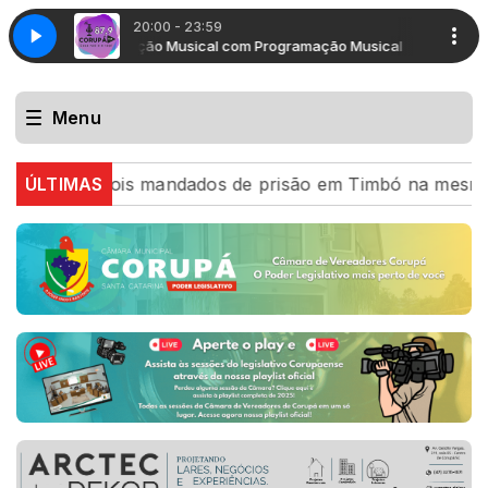
20:00 - 23:59
Programação Musical com Programação Musical
Programa
Menu
pre dois mandados de prisão em Timbó na mesma tarde
ÚLTIMAS