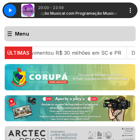
20:00 - 23:59
Programação Musical com Programação Musical
Progra
Menu
e movimentou R$ 30 milhões em SC e PR
ÚLTIMAS
Desmanche c