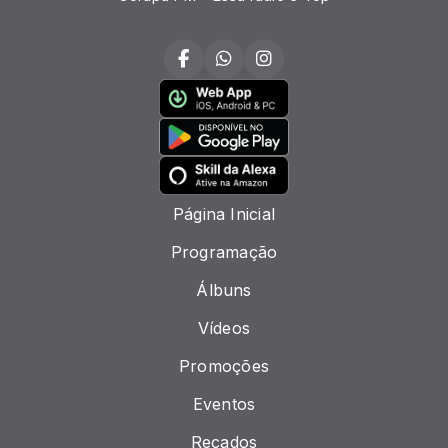
Página Inicial
Programação
Álbuns
Vídeos
Promoções
Eventos
Recados