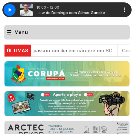
10:00 - 12:00
mar Ganske
Show de Domingo com Gilmar Ganske
Menu
 carro e passou um dia em cárcere em SC
ÚLTIMAS
Crianças s