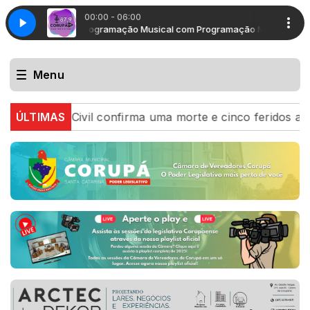
00:00 - 06:00
Programação Musical com Programação Musical
Programação M
Menu
il confirma uma morte e cinco feridos após ciclone bom
ÚLTIMAS