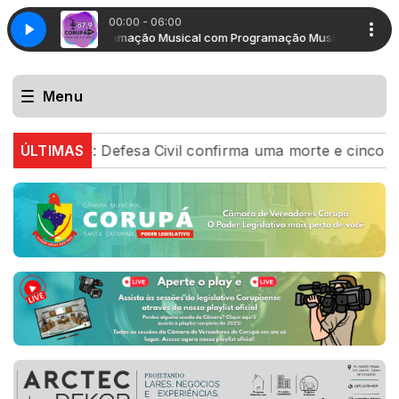
00:00 - 06:00
Programação Musical com Programação Musical
Progr
Menu
RS: Defesa Civil confirma uma morte e cinco feridos ap
ÚLTIMAS