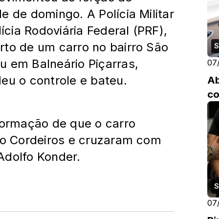
e de domingo. A Polícia Militar
lícia Rodoviária Federal (PRF),
rto de um carro no bairro São
S
u em Balneário Piçarras,
07
eu o controle e bateu.
Ab
c
formação de que o carro
rro Cordeiros e cruzaram com
Adolfo Konder.
S
07