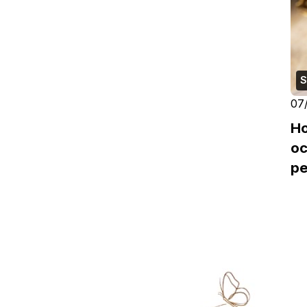
S
07
H
oc
pe
re