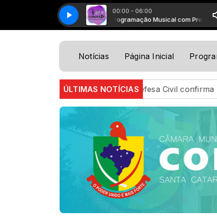
00:00 - 06:00
Programação Musical com Programaçã
Notícias
Página Inicial
Progr
a em SC
RS: Defesa Civil confirma uma morte e cinco 
ÚLTIMAS NOTÍCIAS