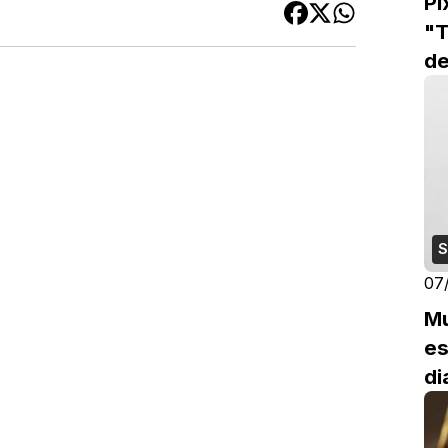
Pi
"T
de
S
07
Mu
es
di