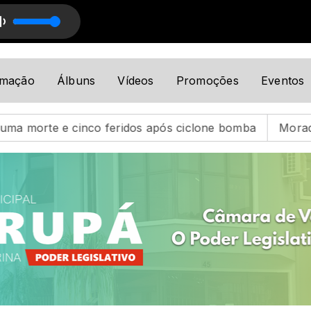
o Musical
Programação Musical com Programação Musical
amação
Álbuns
Vídeos
Promoções
Eventos
feridos após ciclone bomba
Moradora leva susto ao r