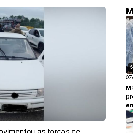
M
S
07
MP
pr
en
ovimentou as forças de