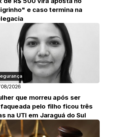
x de R$ 500 vira aposta no
igrinho" e caso termina na
legacia
egurança
/08/2026
lher que morreu após ser
faqueada pelo filho ficou três
as na UTI em Jaraguá do Sul