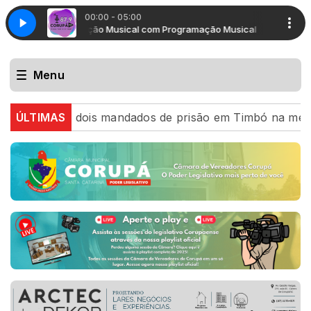
00:00 - 05:00
Programação Musical com Programação Musical
Programaçã
Menu
re dois mandados de prisão em Timbó na mesma tarde
ÚLTIMAS