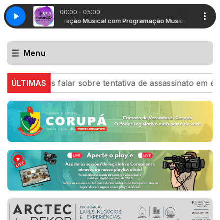
00:00 - 05:00
Programação Musical com Programação Musical
Programaçã
Menu
ar sobre tentativa de assassinato em entrevista
ÚLTIMAS
GUERR