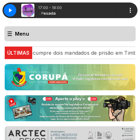
17:00 - 18:00
Carga Pesada
Menu
a Militar cumpre dois mandados de prisão em Timbó na m
ÚLTIMAS