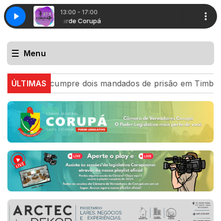
13:00 - 17:00
Boa tarde Corupá
Menu
Militar cumpre dois mandados de prisão em Timbó na mes
ÚLTIMAS