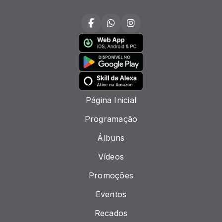
Página Inicial
Programação
Álbuns
Vídeos
Promoções
Eventos
Recados